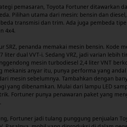
ategi pemasaran, Toyota Fortuner ditawarkan da
eda. Pilihan utama dari mesin: bensin dan diesel,
mbeda transmisi dan trim. Ada juga pembeda tip
n 4x4.
r SRZ, penanda memakai mesin bensin. Kode me
,7 liter dual VVT-i. Sedang VRZ, jadi varian lebih t
ggendong mesin turbodiesel 2,4 liter VNT berk
g mekanis anyar itu, punya performa yang andal
dari mesin sebelumnya. Tambahkan dengan bany
ogi yang dibenamkan. Mulai dari lampu LED samp
ktrik. Fortuner punya penawaran paket yang men
.
ang, Fortuner jadi tulang punggung penjualan T
 Pasalnya, mobil yang diproduksi di dalam neger