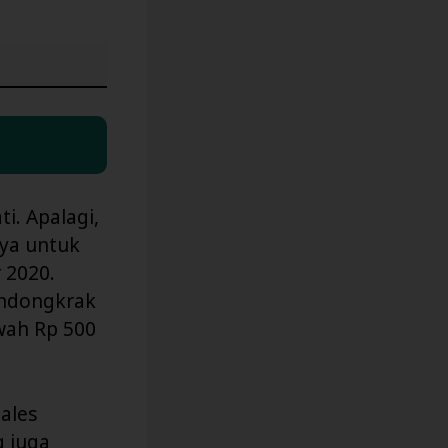
i. Apalagi,
aya untuk
 2020.
ndongkrak
wah Rp 500
ales
g juga