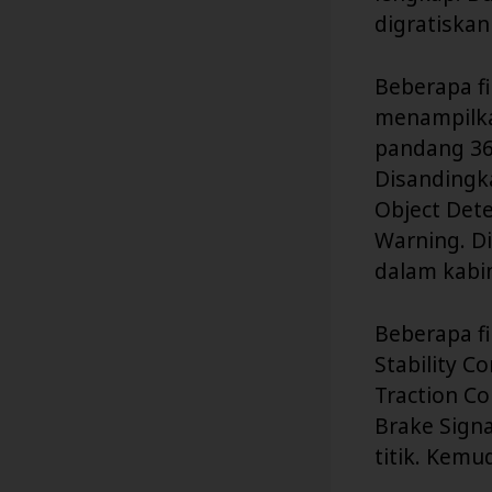
digratiskan
Beberapa f
menampilkan
pandang 36
Disandingka
Object Det
Warning. Di
dalam kabi
Beberapa fi
Stability C
Traction Co
Brake Signa
titik. Kemu