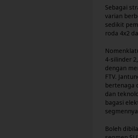
Sebagai str
varian berb
sedikit pe
roda 4x2 da
Nomenklatu
4-silinder 2
dengan men
FTV. Jantun
bertenaga 
dan teknol
bagasi ele
segmennya
Boleh dibil
segmen SUV.