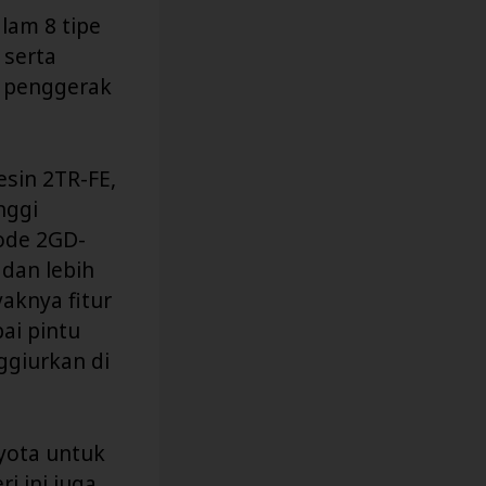
lam 8 tipe
 serta
e penggerak
sin 2TR-FE,
inggi
ode 2GD-
 dan lebih
aknya fitur
ai pintu
ggiurkan di
oyota untuk
i ini juga