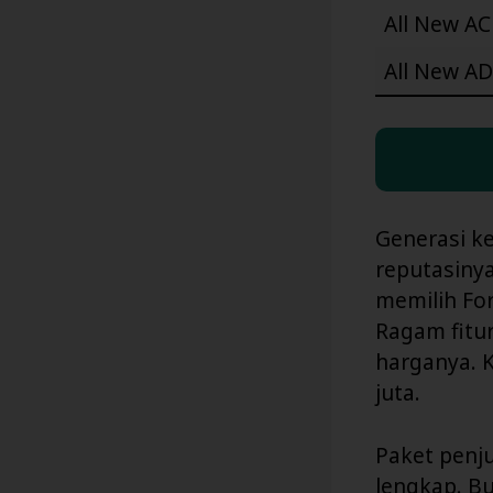
All New AC
All New AD
Generasi ke
reputasiny
memilih Fo
Ragam fitu
harganya. K
juta.
Paket penju
lengkap. Bu