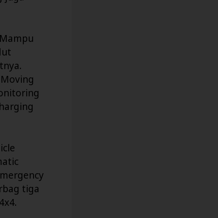
. Mampu
dut
tnya.
, Moving
onitoring
charging
icle
matic
 Emergency
rbag tiga
4x4.