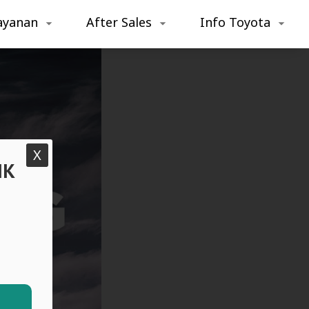
ayanan
After Sales
Info Toyota
X
IK