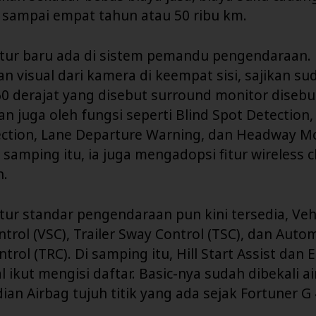
 sampai empat tahun atau 50 ribu km.
itur baru ada di sistem pemandu pengendaraan
 visual dari kamera di keempat sisi, sajikan su
0 derajat yang disebut surround monitor disebu
n juga oleh fungsi seperti Blind Spot Detection
ection, Lane Departure Warning, dan Headway M
 samping itu, ia juga mengadopsi fitur wireless 
n.
tur standar pengendaraan pun kini tersedia, Veh
ontrol (VSC), Trailer Sway Control (TSC), dan Auto
ntrol (TRC). Di samping itu, Hill Start Assist dan
l ikut mengisi daftar. Basic-nya sudah dibekali ai
dian Airbag tujuh titik yang ada sejak Fortuner G 