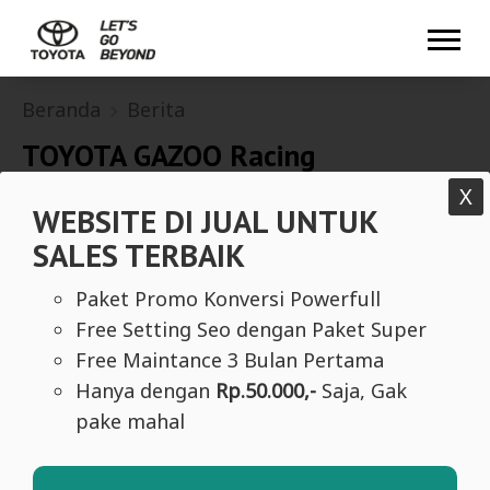
Beranda
Berita
TOYOTA GAZOO Racing
Pertahankan Klasemen Pabrikan
X
WEBSITE DI JUAL UNTUK
W2RC 2023
SALES TERBAIK
Paket Promo Konversi Powerfull
Free Setting Seo dengan Paket Super
Free Maintance 3 Bulan Pertama
Hanya dengan
Rp.50.000,-
Saja, Gak
pake mahal