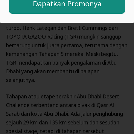
Dapatkan Promonya
Seandainya tidak mundur dari Tahapan 2 Abu
Dhabi Desert Challenge 2023 terkait masalah
turbo, Henk Lategan dan Brett Cummings dari
TOYOTA GAZOO Racing (TGR) mungkin sanggup
bertarung untuk juara pertama, terutama dengan
kemenangan Tahapan 5 mereka. Meski begitu,
TGR mendapatkan banyak pengalaman di Abu
Dhabi yang akan membantu di balapan
selanjutnya.
Tahapan atau etape terakhir Abu Dhabi Desert
Challenge terbentang antara bivak di Qasr Al
Sarab dan kota Abu Dhabi. Ada jalur penghubung
sejauh 29 km dan 135 km sebelum dan sesudah
spesial stage, tetapi di tahapan tersebut