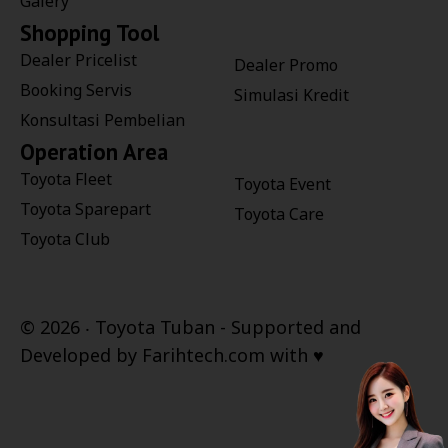
Galery
Shopping Tool
Dealer Pricelist
Dealer Promo
Booking Servis
Simulasi Kredit
Konsultasi Pembelian
Operation Area
Toyota Fleet
Toyota Event
Toyota Sparepart
Toyota Care
Toyota Club
©
2026 ‧
Toyota Tuban
- Supported and
Developed by
Farihtech.com
with ♥